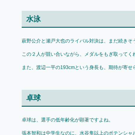
水泳
萩野公介と瀬戸大也のライバル対決は、まだ続きそ
この２人が競い合いながら、メダルをもぎ取ってく
また、渡辺一平の193cmという身長も、期待が寄せ
卓球
卓球は、選手の低年齢化が顕著ですよね。
張本智和は中学生なのに、水谷隼以上のポテンシャ