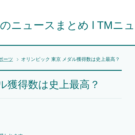
のニュースまとめ l TMニ
ポーツ
オリンピック 東京 メダル獲得数は史上最高？
ダル獲得数は史上最高？