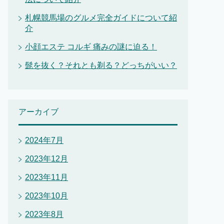
札幌競馬場のグルメ完全ガイドについて紹
介
小顔エステ コルギ 痛みの謎に迫る！
髭を抜く？それとも剃る？どっちがいい？
アーカイブ
2024年7月
2023年12月
2023年11月
2023年10月
2023年8月