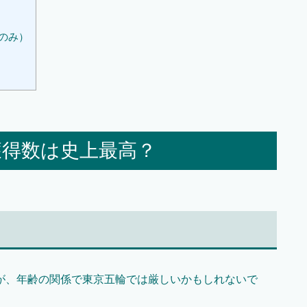
のみ）
獲得数は史上最高？
が、年齢の関係で東京五輪では厳しいかもしれないで