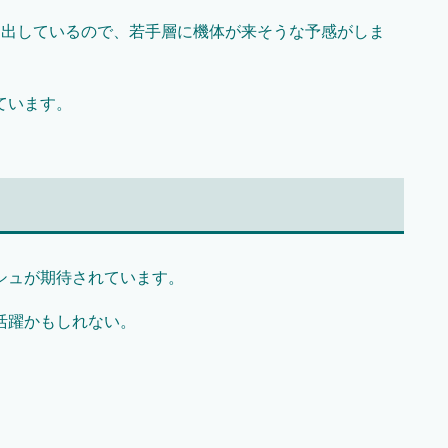
を出しているので、若手層に機体が来そうな予感がしま
ています。
シュが期待されています。
活躍かもしれない。
。