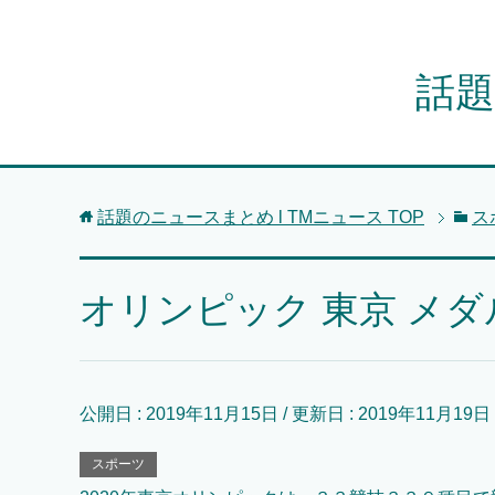
話題
話題のニュースまとめ l TMニュース
TOP
ス
オリンピック 東京 メ
公開日 :
2019年11月15日
/ 更新日 :
2019年11月19日
スポーツ