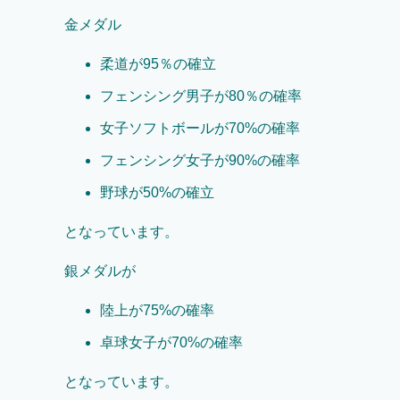
金メダル
柔道が95％の確立
フェンシング男子が80％の確率
女子ソフトボールが70%の確率
フェンシング女子が90%の確率
野球が50%の確立
となっています。
銀メダルが
陸上が75%の確率
卓球女子が70%の確率
となっています。