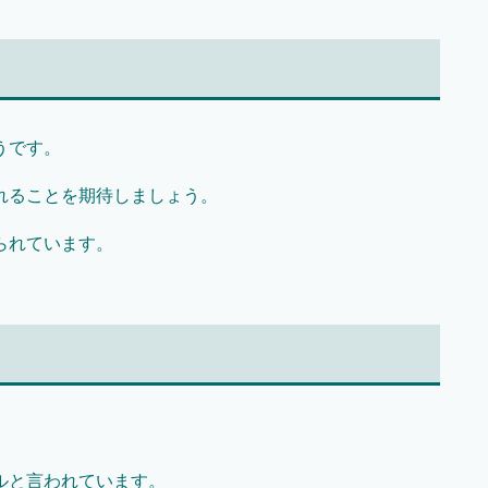
うです。
れることを期待しましょう。
られています。
ルと言われています。