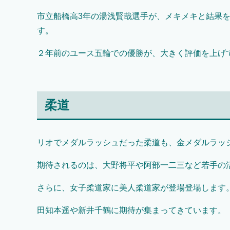
市立船橋高3年の湯浅賢哉選手が、メキメキと結果
す。
２年前のユース五輪での優勝が、大きく評価を上げ
柔道
リオでメダルラッシュだった柔道も、金メダルラッ
期待されるのは、大野将平や阿部一二三など若手の
さらに、女子柔道家に美人柔道家が登場登場します
田知本遥や新井千鶴に期待が集まってきています。