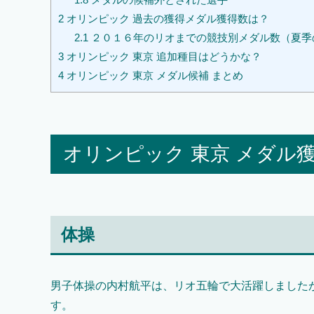
2
オリンピック 過去の獲得メダル獲得数は？
2.1
２０１６年のリオまでの競技別メダル数（夏季
3
オリンピック 東京 追加種目はどうかな？
4
オリンピック 東京 メダル候補 まとめ
オリンピック 東京 メダル
体操
男子体操の内村航平は、リオ五輪で大活躍しました
す。