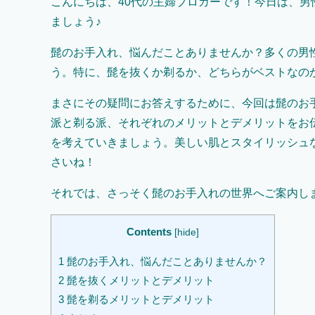
こんにちは、40代の主婦ブロガーです！今日は、
ましょう♪
髭のお手入れ、悩んだことありませんか？多くの男
う。特に、髭を抜くか剃るか、どちらがベストなの
まさにその疑問にお答えするために、今回は髭のお
派と剃る派、それぞれのメリットとデメリットをお
を考えていきましょう。美しい肌とスタイリッシュ
さいね！
それでは、さっそく髭のお手入れの世界へご案内し
Contents
[
hide
]
1
髭のお手入れ、悩んだことありませんか？
2
髭を抜くメリットとデメリット
3
髭を剃るメリットとデメリット