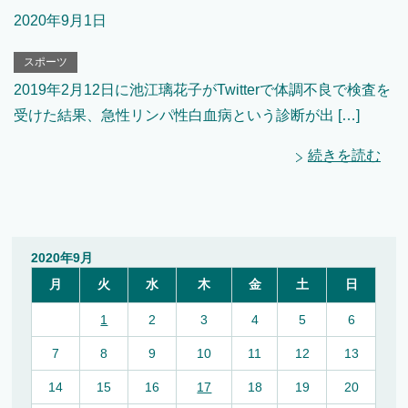
2020年9月1日
スポーツ
2019年2月12日に池江璃花子がTwitterで体調不良で検査を
受けた結果、急性リンパ性白血病という診断が出 […]
続きを読む
2020年9月
月
火
水
木
金
土
日
1
2
3
4
5
6
7
8
9
10
11
12
13
14
15
16
17
18
19
20